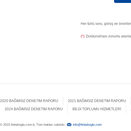
Her türlü soru, görüş ve önerileri
(*)
Doldurulması zorunlu alanla
2020 BAĞIMSIZ DENETIM RAPORU
2021 BAĞIMSIZ DENETIM RAPORU
2024 BAĞIMSIZ DENETIM RAPORU
BİLGİ TOPLUMU HİZMETLERİ
© 2015 fettahoglu.com.tr, Tüm hakları saklıdır..
info@fettahoglu.com