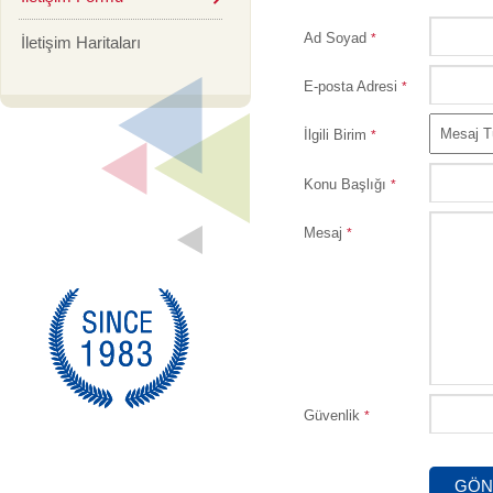
Ad Soyad
*
İletişim Haritaları
E-posta Adresi
*
İlgili Birim
*
Konu Başlığı
*
Mesaj
*
Güvenlik
*
GÖN