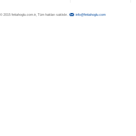
© 2015 fettahoglu.com.tr, Tüm hakları saklıdır..
info@fettahoglu.com
Top